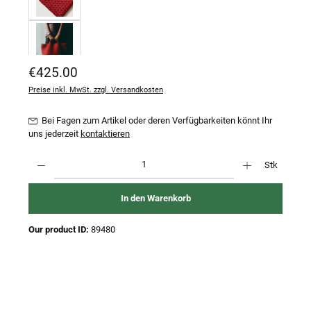
Regulärer Preis:
€425.00
Preise inkl. MwSt. zzgl. Versandkosten
Bei Fagen zum Artikel oder deren Verfügbarkeiten könnt Ihr
uns jederzeit
kontaktieren
Produkt Anzahl: Gib den gewünschten Wert ein oder benutze die Schaltflächen um 
Stk
In den Warenkorb
Our product ID:
89480