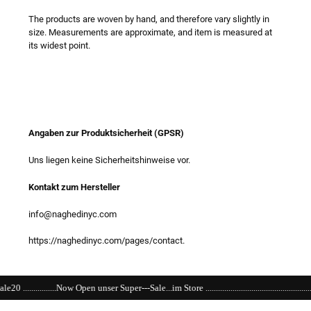
The products are woven by hand, and therefore vary slightly in
size. Measurements are approximate, and item is measured at
its widest point.
Angaben zur Produktsicherheit (GPSR)
Uns liegen keine Sicherheitshinweise vor.
Kontakt zum Hersteller
info@naghedinyc.com
https://naghedinyc.com/pages/contact.
uper---Sale...im Store ......................................................................................................