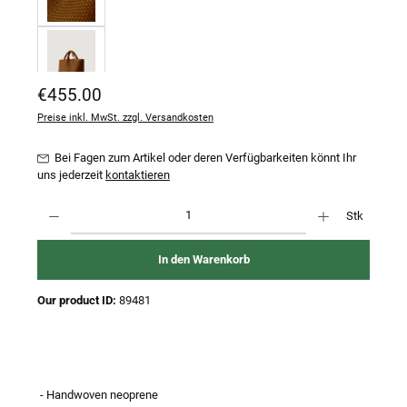
Regulärer Preis:
€455.00
Preise inkl. MwSt. zzgl. Versandkosten
Bei Fagen zum Artikel oder deren Verfügbarkeiten könnt Ihr
uns jederzeit
kontaktieren
Produkt Anzahl: Gib den gewünschten Wert ein oder benutze die Schaltflächen um 
Stk
In den Warenkorb
Our product ID:
89481
- Handwoven neoprene