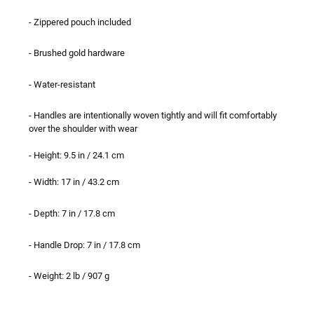
- Zippered pouch included
- Brushed gold hardware
- Water-resistant
- Handles are intentionally woven tightly and will fit comfortably
over the shoulder with wear
- Height: 9.5 in / 24.1 cm
- Width: 17 in / 43.2 cm
- Depth: 7 in / 17.8 cm
- Handle Drop: 7 in / 17.8 cm
- Weight: 2 lb / 907 g