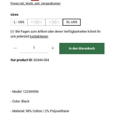
Preise inkl. MwSt. zzgl. Versandkosten
auswählen
sizes
L - US6
M - US4
S - US2
XL-US8
(Diese Option ist zurzeit nicht verfügbar.)
(Diese Option ist zurzeit nicht verfügbar.)
Bei Fagen zum Artikel oder deren Verfügbarkeiten könnt Ihr
uns jederzeit
kontaktieren
Produkt Anzahl: Gib den gewünschten Wert ein oder benutze die Schaltflächen um 
In den Warenkorb
Our product ID:
82444-004
- Model: 1223W856
- Color: Black
- Material: 98% Cotton / 2% Polyurethane