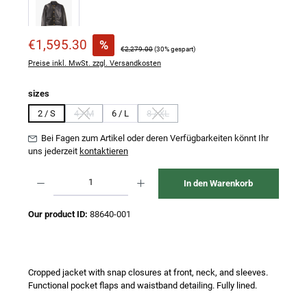
Verkaufspreis:
€1,595.30
%
Regulärer Preis:
€2,279.00
(30% gespart)
Preise inkl. MwSt. zzgl. Versandkosten
auswählen
sizes
2 / S
4 / M
6 / L
8 / XL
(Diese Option ist zurzeit nicht verfügbar.)
(Diese Option ist zurzeit nicht verfügbar.)
Bei Fagen zum Artikel oder deren Verfügbarkeiten könnt Ihr
uns jederzeit
kontaktieren
Produkt Anzahl: Gib den gewünschten Wert ein oder benutze die Schaltflächen um 
In den Warenkorb
Our product ID:
88640-001
Cropped jacket with snap closures at front, neck, and sleeves.
Functional pocket flaps and waistband detailing. Fully lined.