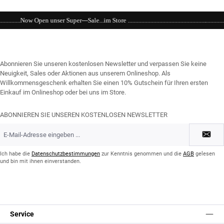
Sale...im Store .............................................................................................................
Abonnieren Sie unseren kostenlosen Newsletter und verpassen Sie keine
Neuigkeit, Sales oder Aktionen aus unserem Onlineshop. Als
Willkommensgeschenk erhalten Sie einen 10% Gutschein für Ihren ersten
Einkauf im Onlineshop oder bei uns im Store.
ABONNIEREN SIE UNSEREN KOSTENLOSEN NEWSLETTER
E-
Mail-
Adresse
*
Ich habe die
Datenschutzbestimmungen
zur Kenntnis genommen und die
AGB
gelesen
und bin mit ihnen einverstanden.
Service