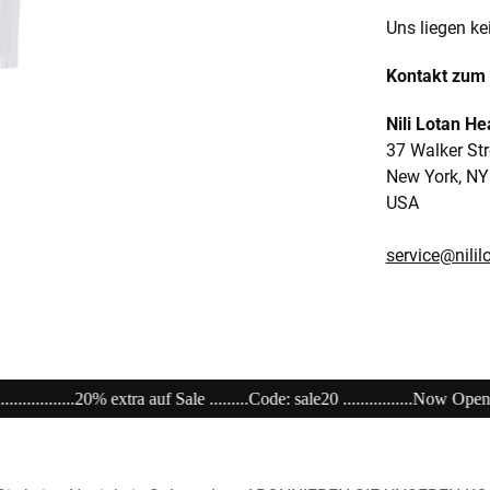
Uns liegen ke
Kontakt zum 
Nili Lotan H
37 Walker Str
New York, NY
USA
service@nili
..Code: sale20 ................Now Open unser Super---Sale...im Store ...........................