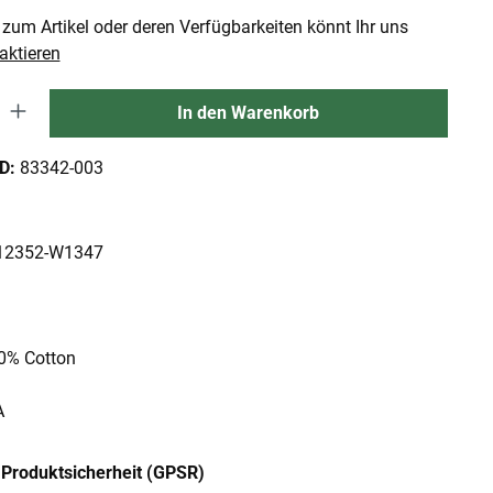
zum Artikel oder deren Verfügbarkeiten könnt Ihr uns
aktieren
 Gib den gewünschten Wert ein oder benutze die Schaltflächen um die An
In den Warenkorb
ID:
83342-003
: 12352-W1347
00% Cotton
A
Produktsicherheit (GPSR)