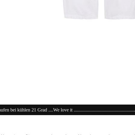
it ....................................................................20% extra auf Sale .......