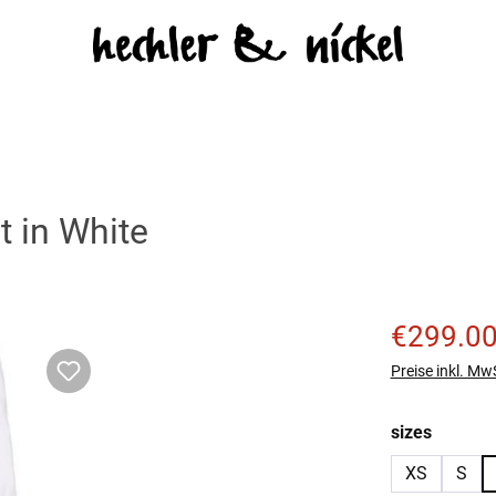
 in White
Verkaufspreis
€299.0
Preise inkl. Mw
auswäh
sizes
XS
S