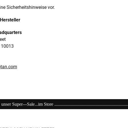
ine Sicherheitshinweise vor.
Hersteller
eadquarters
eet
 10013
lotan.com
.................................................................................................