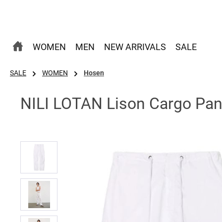
 Hauptinhalt springen
Zur Suche springen
Zur Hauptnavigation springen
WOMEN
MEN
NEW ARRIVALS
SALE
SALE
WOMEN
Hosen
NILI LOTAN Lison Cargo Pant
Bildergalerie überspringen