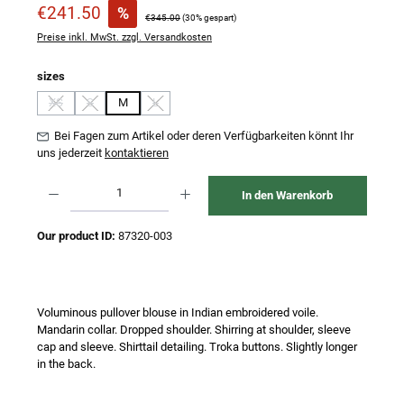
Verkaufspreis:
€241.50
%
Regulärer Preis:
€345.00
(30% gespart)
Preise inkl. MwSt. zzgl. Versandkosten
auswählen
sizes
XS
S
M
L
(Diese Option ist zurzeit nicht verfügbar.)
(Diese Option ist zurzeit nicht verfügbar.)
(Diese Option ist zurzeit nicht verfügbar.)
Bei Fagen zum Artikel oder deren Verfügbarkeiten könnt Ihr
uns jederzeit
kontaktieren
Produkt Anzahl: Gib den gewünschten Wert ein oder benutze die Schaltflächen um 
In den Warenkorb
Our product ID:
87320-003
Voluminous pullover blouse in Indian embroidered voile.
Mandarin collar. Dropped shoulder. Shirring at shoulder, sleeve
cap and sleeve. Shirttail detailing. Troka buttons. Slightly longer
in the back.