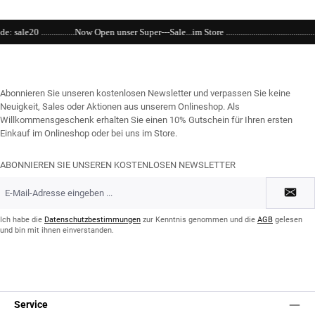
Open unser Super---Sale...im Store .........................................................................................
Abonnieren Sie unseren kostenlosen Newsletter und verpassen Sie keine
Neuigkeit, Sales oder Aktionen aus unserem Onlineshop. Als
Willkommensgeschenk erhalten Sie einen 10% Gutschein für Ihren ersten
Einkauf im Onlineshop oder bei uns im Store.
ABONNIEREN SIE UNSEREN KOSTENLOSEN NEWSLETTER
E-
Mail-
Adresse
*
Ich habe die
Datenschutzbestimmungen
zur Kenntnis genommen und die
AGB
gelesen
und bin mit ihnen einverstanden.
Service