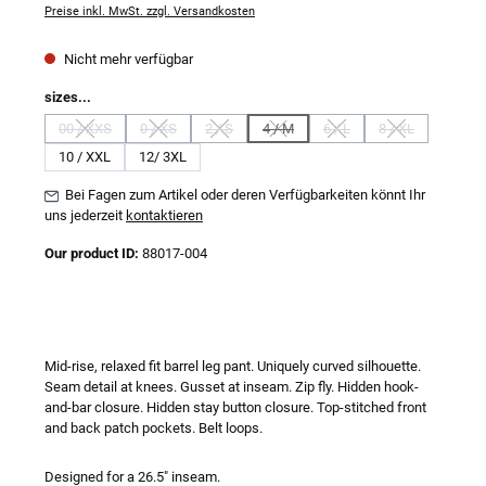
Preise inkl. MwSt. zzgl. Versandkosten
Nicht mehr verfügbar
auswählen
sizes...
00 / XXS
0 / XS
2 / S
4 / M
6 / L
8 / XL
(Diese Option ist zurzeit nicht verfügbar.)
(Diese Option ist zurzeit nicht verfügbar.)
(Diese Option ist zurzeit nicht verfügbar.)
(Diese Option ist zurzeit nicht verfügba
(Diese Option ist zurzeit nic
(Diese Option ist
10 / XXL
12/ 3XL
Bei Fagen zum Artikel oder deren Verfügbarkeiten könnt Ihr
uns jederzeit
kontaktieren
Our product ID:
88017-004
Mid-rise, relaxed fit barrel leg pant. Uniquely curved silhouette.
Seam detail at knees. Gusset at inseam. Zip fly. Hidden hook-
and-bar closure. Hidden stay button closure. Top-stitched front
and back patch pockets. Belt loops.
Designed for a 26.5" inseam.