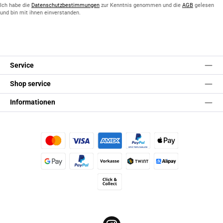
*
Ich habe die
Datenschutzbestimmungen
zur Kenntnis genommen und die
AGB
gelesen
und bin mit ihnen einverstanden.
Service
Shop service
Informationen
Kredit- oder Debitkarte
Später Bezahlen
Apple Pay
Google Pay
PayPal
Vorkasse
TWINT
Alipay (Unzer payments)
Click & Collect