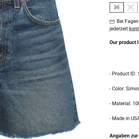
25
26
(Diese Optio
(Die
Bei Fagen 
jederzeit
kont
Our product 
- Product ID
- Color: Sim
- Material: 1
- Made in US
Angaben zur 