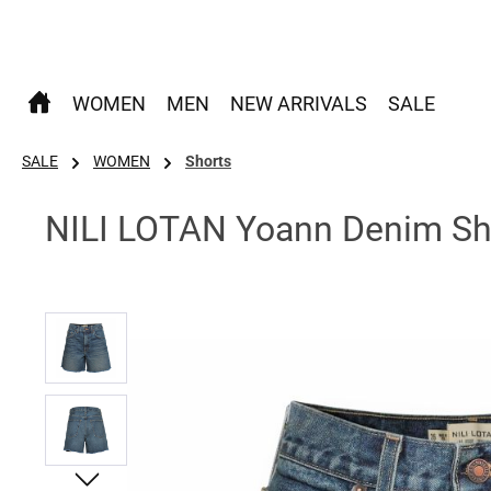
 Hauptinhalt springen
Zur Suche springen
Zur Hauptnavigation springen
WOMEN
MEN
NEW ARRIVALS
SALE
SALE
WOMEN
Shorts
NILI LOTAN Yoann Denim Sh
Bildergalerie überspringen