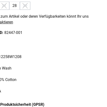
27
28
29
n ist zurzeit nicht verfügbar.)
se Option ist zurzeit nicht verfügbar.)
(Diese Option ist zurzeit nicht verfügbar.)
(Diese Option ist zurzeit nicht verfügbar.)
zum Artikel oder deren Verfügbarkeiten könnt Ihr uns
aktieren
ID:
82447-001
: 12258W1208
on Wash
00% Cotton
A
Produktsicherheit (GPSR)