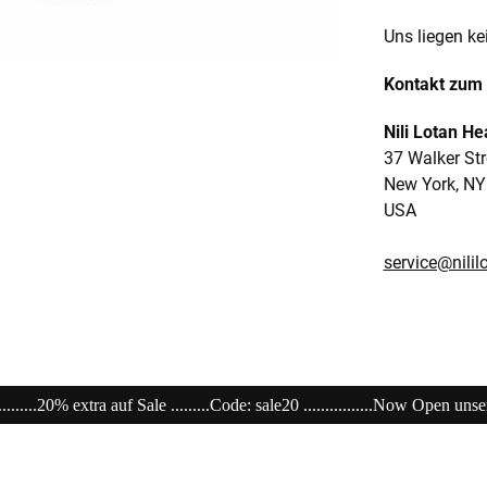
Uns liegen ke
Kontakt zum 
Nili Lotan H
37 Walker Str
New York, NY
USA
service@nili
20 ................Now Open unser Super---Sale...im Store .......................................