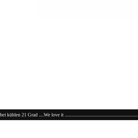
............................................................20% extra auf Sale .........Code: sale