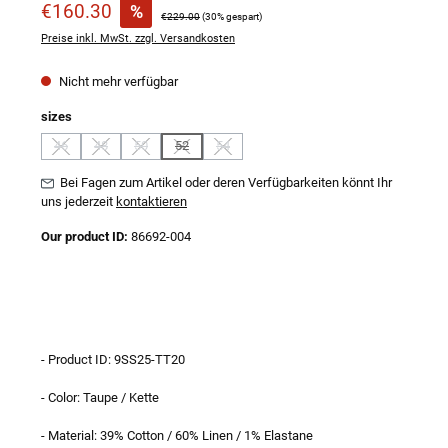
Verkaufspreis:
€160.30
%
Regulärer Preis:
€229.00
(30% gespart)
Preise inkl. MwSt. zzgl. Versandkosten
Nicht mehr verfügbar
auswählen
sizes
46
48
50
52
54
(Diese Option ist zurzeit nicht verfügbar.)
(Diese Option ist zurzeit nicht verfügbar.)
(Diese Option ist zurzeit nicht verfügbar.)
(Diese Option ist zurzeit nicht verfügbar.)
(Diese Option ist zurzeit nicht verfügbar.)
Bei Fagen zum Artikel oder deren Verfügbarkeiten könnt Ihr
uns jederzeit
kontaktieren
Our product ID:
86692-004
- Product ID: 9SS25-TT20
- Color: Taupe / Kette
- Material: 39% Cotton / 60% Linen / 1% Elastane