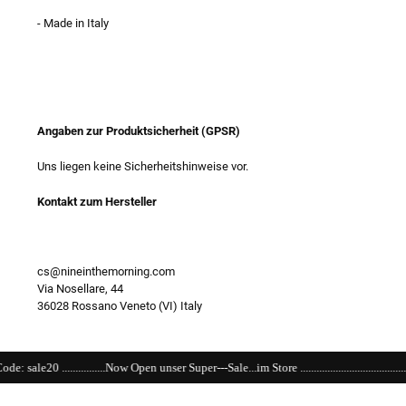
- Made in Italy
Angaben zur Produktsicherheit (GPSR)
Uns liegen keine Sicherheitshinweise vor.
Kontakt zum Hersteller
cs@nineinthemorning.com
Via Nosellare, 44
36028 Rossano Veneto (VI) Italy
ow Open unser Super---Sale...im Store ......................................................................................