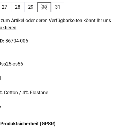
27
28
29
30
31
e Option ist zurzeit nicht verfügbar.)
(Diese Option ist zurzeit nicht verfügbar.)
zum Artikel oder deren Verfügbarkeiten könnt Ihr uns
aktieren
ID:
86704-006
 9ss25-os56
l
6% Cotton / 4% Elastane
y
Produktsicherheit (GPSR)