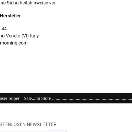
ine Sicherheitshinweise vor.
Hersteller
, 44
 Veneto (VI) Italy
emorning.com
..................................................................................................
OSTENLOSEN NEWSLETTER