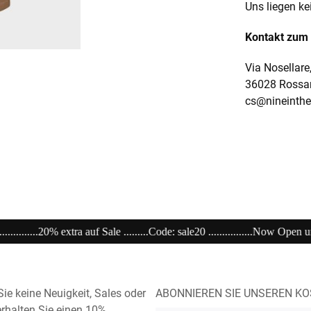
Uns liegen ke
Kontakt zum 
Via Nosellare
36028 Rossano
cs@nineinth
de: sale20 ................Now Open unser Super---Sale...im Store ...............................
ie keine Neuigkeit, Sales oder
ABONNIEREN SIE UNSEREN K
rhalten Sie einen 10%