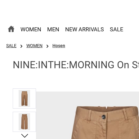
 Hauptinhalt springen
Zur Suche springen
Zur Hauptnavigation springen
WOMEN
MEN
NEW ARRIVALS
SALE
SALE
WOMEN
Hosen
NINE:INTHE:MORNING On Sta
Bildergalerie überspringen