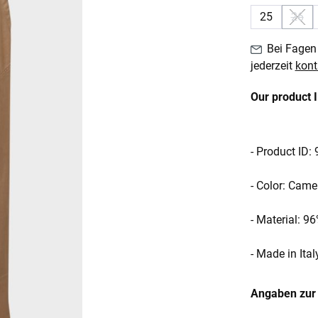
25
26
(Dies
Bei Fagen 
jederzeit
kont
Our product 
- Product ID:
- Color: Came
- Material: 9
- Made in Ital
Angaben zur 