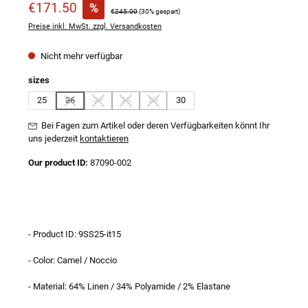
Verkaufspreis:
€171.50
%
Regulärer Preis:
€245.00
(30% gespart)
Preise inkl. MwSt. zzgl. Versandkosten
Nicht mehr verfügbar
auswählen
sizes
25
26
27
28
29
30
(Diese Option ist zurzeit nicht verfügbar.)
(Diese Option ist zurzeit nicht verfügbar.)
(Diese Option ist zurzeit nicht verfügbar.)
(Diese Option ist zurzeit nicht verfügbar.)
Bei Fagen zum Artikel oder deren Verfügbarkeiten könnt Ihr
uns jederzeit
kontaktieren
Our product ID:
87090-002
- Product ID: 9SS25-it15
- Color: Camel / Noccio
- Material: 64% Linen / 34% Polyamide / 2% Elastane