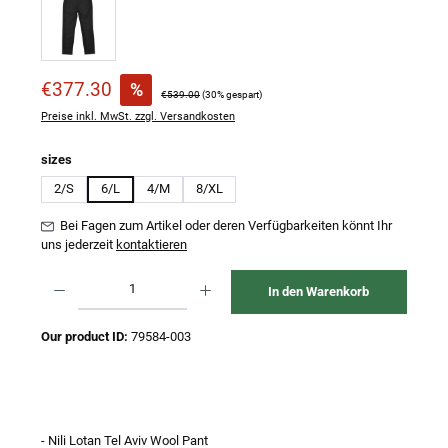
Verkaufspreis:
€377.30
%
Regulärer Preis:
€539.00
(30% gespart)
Preise inkl. MwSt. zzgl. Versandkosten
auswählen
sizes
2/S
6/L
4/M
8/XL
Bei Fagen zum Artikel oder deren Verfügbarkeiten könnt Ihr
uns jederzeit
kontaktieren
Produkt Anzahl: Gib den gewünschten Wert ein oder benutze die Schaltflächen um 
In den Warenkorb
Our product ID:
79584-003
- Nili Lotan Tel Aviv Wool Pant