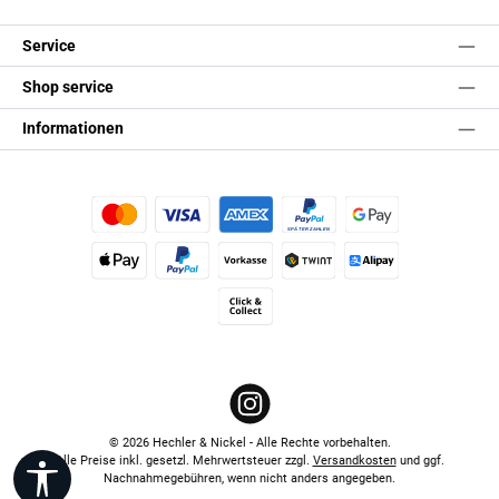
Service
Shop service
Informationen
Kredit- oder Debitkarte
Später Bezahlen
Google Pay
Apple Pay
PayPal
Vorkasse
TWINT
Alipay (Unzer payments)
Click & Collect
Instagram
© 2026 Hechler & Nickel - Alle Rechte vorbehalten.
Alle Preise inkl. gesetzl. Mehrwertsteuer zzgl.
Versandkosten
und ggf.
Werkzeugleiste anzeigen
Nachnahmegebühren, wenn nicht anders angegeben.