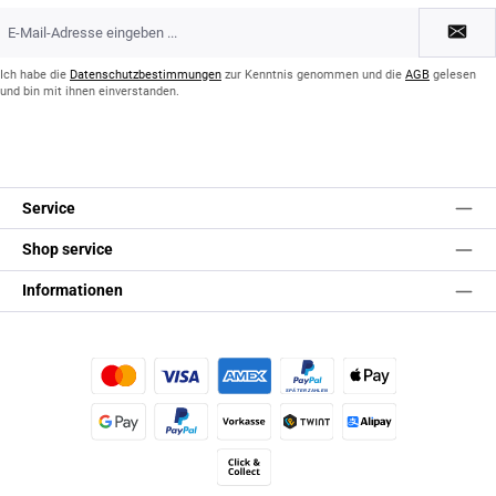
E-
Mail-
Adresse
*
Ich habe die
Datenschutzbestimmungen
zur Kenntnis genommen und die
AGB
gelesen
und bin mit ihnen einverstanden.
Service
Shop service
Informationen
Kredit- oder Debitkarte
Später Bezahlen
Apple Pay
Google Pay
PayPal
Vorkasse
TWINT
Alipay (Unzer payments)
Click & Collect