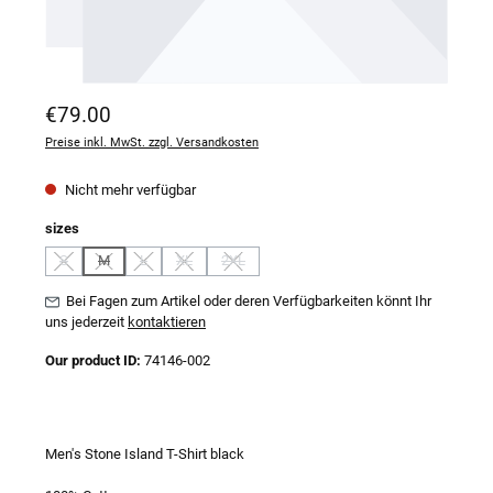
Regulärer Preis:
€79.00
Preise inkl. MwSt. zzgl. Versandkosten
Nicht mehr verfügbar
auswählen
sizes
S
M
L
XL
2XL
(Diese Option ist zurzeit nicht verfügbar.)
(Diese Option ist zurzeit nicht verfügbar.)
(Diese Option ist zurzeit nicht verfügbar.)
(Diese Option ist zurzeit nicht verfügbar.)
(Diese Option ist zurzeit nicht verfügbar.)
Bei Fagen zum Artikel oder deren Verfügbarkeiten könnt Ihr
uns jederzeit
kontaktieren
Our product ID:
74146-002
Men's Stone Island T-Shirt black