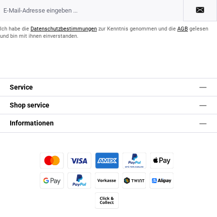
E-
Mail-
Adresse
*
Ich habe die
Datenschutzbestimmungen
zur Kenntnis genommen und die
AGB
gelesen
und bin mit ihnen einverstanden.
Service
Shop service
Informationen
Kredit- oder Debitkarte
Später Bezahlen
Apple Pay
Google Pay
PayPal
Vorkasse
TWINT
Alipay (Unzer payments)
Click & Collect