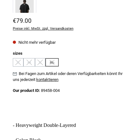
Regulärer Preis:
€79.00
Preise inkl. MwSt. zzgl. Versandkosten
Nicht mehr verfügbar
auswählen
sizes
S
M
L
XL
(Diese Option ist zurzeit nicht verfügbar.)
(Diese Option ist zurzeit nicht verfügbar.)
(Diese Option ist zurzeit nicht verfügbar.)
(Diese Option ist zurzeit nicht verfügbar.)
Bei Fagen zum Artikel oder deren Verfügbarkeiten könnt Ihr
uns jederzeit
kontaktieren
Our product ID:
89458-004
- Heavyweight Double-Layered