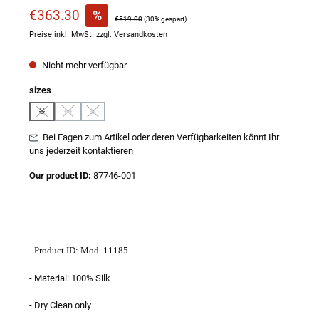
Verkaufspreis:
€363.30
%
Regulärer Preis:
€519.00
(30% gespart)
Preise inkl. MwSt. zzgl. Versandkosten
Nicht mehr verfügbar
auswählen
sizes
S
M
L
(Diese Option ist zurzeit nicht verfügbar.)
(Diese Option ist zurzeit nicht verfügbar.)
(Diese Option ist zurzeit nicht verfügbar.)
Bei Fagen zum Artikel oder deren Verfügbarkeiten könnt Ihr
uns jederzeit
kontaktieren
Our product ID:
87746-001
- Product ID: Mod. 11185
- Material: 100% Silk
- Dry Clean only