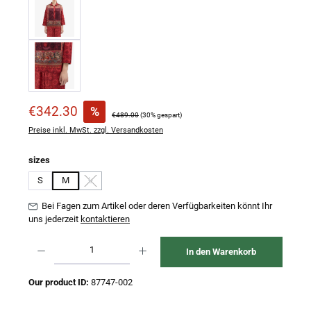
Verkaufspreis:
€342.30
%
Regulärer Preis:
€489.00
(30% gespart)
Preise inkl. MwSt. zzgl. Versandkosten
auswählen
sizes
S
M
L
(Diese Option ist zurzeit nicht verfügbar.)
Bei Fagen zum Artikel oder deren Verfügbarkeiten könnt Ihr
uns jederzeit
kontaktieren
Produkt Anzahl: Gib den gewünschten Wert ein oder benutze die Schaltflächen um 
In den Warenkorb
Our product ID:
87747-002