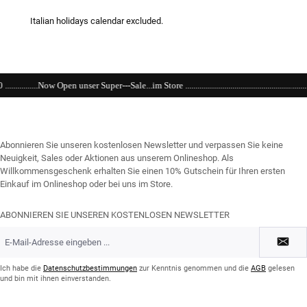
Italian holidays calendar excluded.
uper---Sale...im Store ......................................................................................................
Abonnieren Sie unseren kostenlosen Newsletter und verpassen Sie keine
Neuigkeit, Sales oder Aktionen aus unserem Onlineshop. Als
Willkommensgeschenk erhalten Sie einen 10% Gutschein für Ihren ersten
Einkauf im Onlineshop oder bei uns im Store.
ABONNIEREN SIE UNSEREN KOSTENLOSEN NEWSLETTER
E-
Mail-
Adresse
*
Ich habe die
Datenschutzbestimmungen
zur Kenntnis genommen und die
AGB
gelesen
und bin mit ihnen einverstanden.