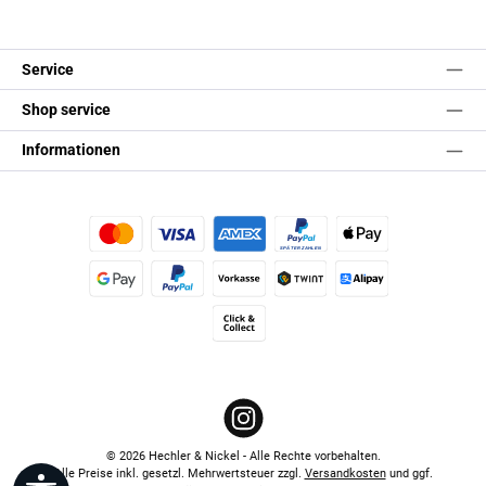
Service
Shop service
Informationen
Kredit- oder Debitkarte
Später Bezahlen
Apple Pay
Google Pay
PayPal
Vorkasse
TWINT
Alipay (Unzer payments)
Click & Collect
Instagram
© 2026 Hechler & Nickel - Alle Rechte vorbehalten.
Alle Preise inkl. gesetzl. Mehrwertsteuer zzgl.
Versandkosten
und ggf.
Werkzeugleiste anzeigen