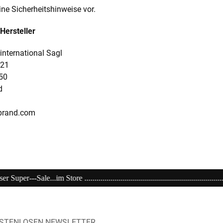
ine Sicherheitshinweise vor.
Hersteller
international Sagl
 21
50
d
brand.com
.................................................................................................
OSTENLOSEN NEWSLETTER