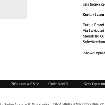
Uns liegen ke
Kontakt zum 
Purble Brand 
Via Lavizzari
Mendrisio 68
Schwitzerlan
info@purple-
: sale20 ................Now Open unser Super---Sale...im Store .................................
ie keine Neuigkeit, Sales oder
ABONNIEREN SIE UNSEREN K