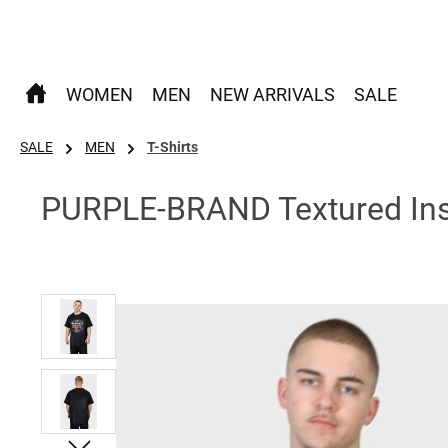
 Hauptinhalt springen
Zur Suche springen
Zur Hauptnavigation springen
WOMEN
MEN
NEW ARRIVALS
SALE
SALE
MEN
T-Shirts
PURPLE-BRAND Textured Ins
Bildergalerie überspringen