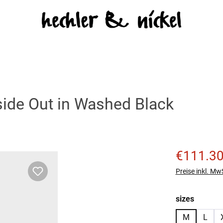
ide Out in Washed Black
Verkaufspreis
€111.3
Preise inkl. Mw
auswäh
sizes
M
L