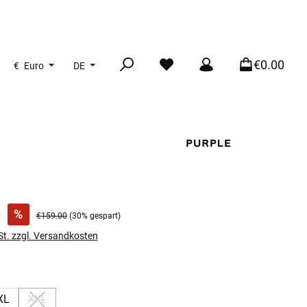
€0.00
€
Euro
DE
:
0
%
Regulärer Preis:
€159.00
(30% gespart)
St. zzgl. Versandkosten
len
XL
XXL