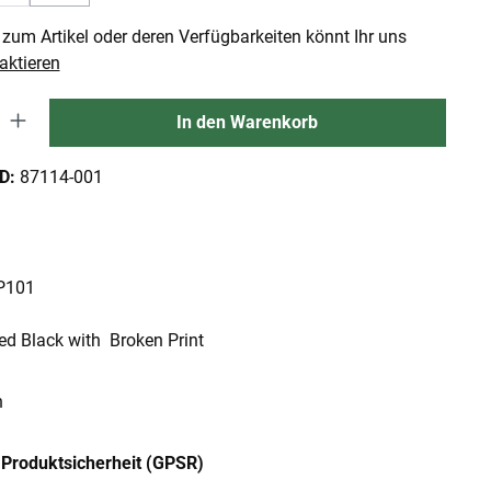
(Diese Option ist zurzeit nicht verfügbar.)
zum Artikel oder deren Verfügbarkeiten könnt Ihr uns
aktieren
 Gib den gewünschten Wert ein oder benutze die Schaltflächen um die An
In den Warenkorb
ID:
87114-001
 P101
ed Black with Broken Print
n
Produktsicherheit (GPSR)