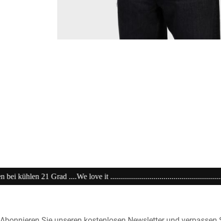
..................................................................20% extra auf Sale .........Code
Abonnieren Sie unseren kostenlosen Newsletter und verpassen S