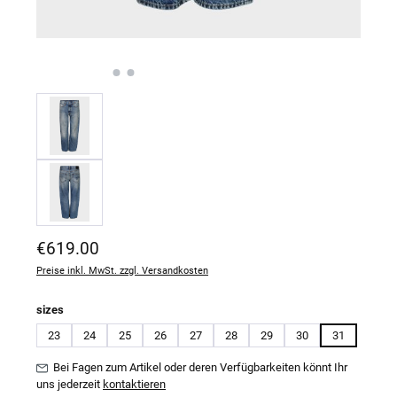
Regulärer Preis:
€619.00
Preise inkl. MwSt. zzgl. Versandkosten
auswählen
sizes
23
24
25
26
27
28
29
30
31
Bei Fagen zum Artikel oder deren Verfügbarkeiten könnt Ihr
uns jederzeit
kontaktieren