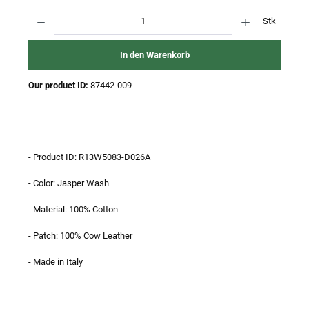
Produkt Anzahl: Gib den gewünschten Wert ein oder benutze die Schaltflächen um 
Stk
In den Warenkorb
Our product ID:
87442-009
- Product ID: R13W5083-D026A
- Color: Jasper Wash
- Material: 100% Cotton
- Patch: 100% Cow Leather
- Made in Italy