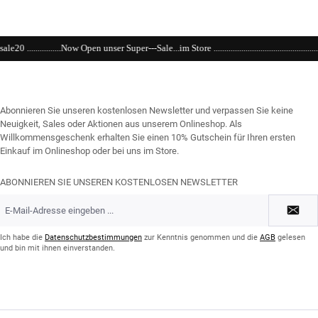
 Super---Sale...im Store ...................................................................................................
Abonnieren Sie unseren kostenlosen Newsletter und verpassen Sie keine
Neuigkeit, Sales oder Aktionen aus unserem Onlineshop. Als
Willkommensgeschenk erhalten Sie einen 10% Gutschein für Ihren ersten
Einkauf im Onlineshop oder bei uns im Store.
ABONNIEREN SIE UNSEREN KOSTENLOSEN NEWSLETTER
E-
Mail-
Adresse
*
Ich habe die
Datenschutzbestimmungen
zur Kenntnis genommen und die
AGB
gelesen
und bin mit ihnen einverstanden.