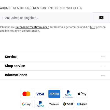
ABONNIEREN SIE UNSEREN KOSTENLOSEN NEWSLETTER
E-
Mail-
Adresse
*
Ich habe die
Datenschutzbestimmungen
zur Kenntnis genommen und die
AGB
gelesen
und bin mit ihnen einverstanden.
Service
Shop service
Informationen
Kredit- oder Debitkarte
Später Bezahlen
Apple Pay
Google Pay
PayPal
Vorkasse
TWINT
Alipay (Unzer payments)