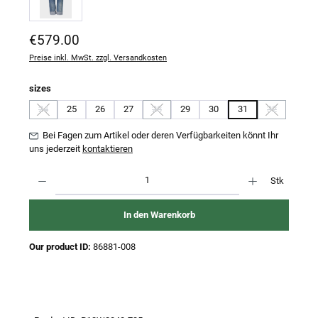
Regulärer Preis:
€579.00
Preise inkl. MwSt. zzgl. Versandkosten
auswählen
sizes
24
25
26
27
28
29
30
31
32
(Diese Option ist zurzeit nicht verfügbar.)
(Diese Option ist zurzeit nicht verfügbar.)
(Diese Option 
Bei Fagen zum Artikel oder deren Verfügbarkeiten könnt Ihr
uns jederzeit
kontaktieren
Produkt Anzahl: Gib den gewünschten Wert ein oder benutze die Schaltflächen um 
Stk
In den Warenkorb
Our product ID:
86881-008