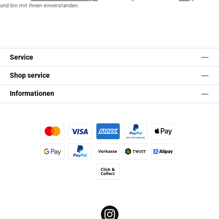
und bin mit ihnen einverstanden.
Service
Shop service
Informationen
Kredit- oder Debitkarte
Später Bezahlen
Apple Pay
Google Pay
PayPal
Vorkasse
TWINT
Alipay (Unzer payments)
Click & Collect
Instagram