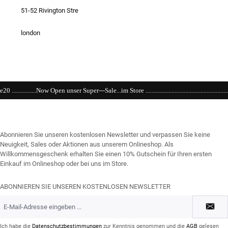
51-52 Rivington Stre
london
r---Sale...im Store .........................................................................................................
Abonnieren Sie unseren kostenlosen Newsletter und verpassen Sie keine
Neuigkeit, Sales oder Aktionen aus unserem Onlineshop. Als
Willkommensgeschenk erhalten Sie einen 10% Gutschein für Ihren ersten
Einkauf im Onlineshop oder bei uns im Store.
ABONNIEREN SIE UNSEREN KOSTENLOSEN NEWSLETTER
E-
Mail-
Adresse
*
Ich habe die
Datenschutzbestimmungen
zur Kenntnis genommen und die
AGB
gelesen