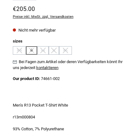
Regulärer Preis:
€205.00
Preise inkl. MwSt. zzgl. Versandkosten
Nicht mehr verfügbar
auswählen
sizes
XS
S
M
L
XL
(Diese Option ist zurzeit nicht verfügbar.)
(Diese Option ist zurzeit nicht verfügbar.)
(Diese Option ist zurzeit nicht verfügbar.)
(Diese Option ist zurzeit nicht verfügbar.)
(Diese Option ist zurzeit nicht verfügbar.)
Bei Fagen zum Artikel oder deren Verfügbarkeiten könnt Ihr
uns jederzeit
kontaktieren
Our product ID:
74661-002
Men's R13 Pocket T-Shirt White
r13m000804
93% Cotton, 7% Polyurethane