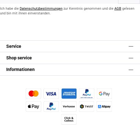
Adresse
*
Ich habe die
Datenschutzbestimmungen
zur Kenntnis genommen und die
AGB
gelesen
und bin mit ihnen einverstanden.
Service
Shop service
Informationen
Kredit- oder Debitkarte
Später Bezahlen
Google Pay
Apple Pay
PayPal
Vorkasse
TWINT
Alipay (Unzer payments)
Click & Collect