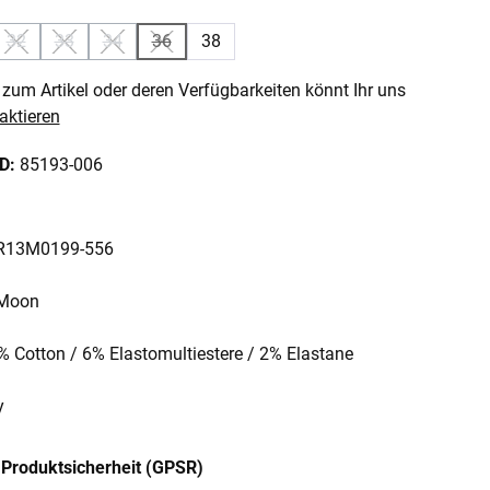
32
33
34
36
38
n ist zurzeit nicht verfügbar.)
e Option ist zurzeit nicht verfügbar.)
(Diese Option ist zurzeit nicht verfügbar.)
(Diese Option ist zurzeit nicht verfügbar.)
(Diese Option ist zurzeit nicht verfügbar.)
(Diese Option ist zurzeit nicht verfügbar.)
zum Artikel oder deren Verfügbarkeiten könnt Ihr uns
aktieren
ID:
85193-006
: R13M0199-556
 Moon
2% Cotton / 6% Elastomultiestere / 2% Elastane
y
Produktsicherheit (GPSR)