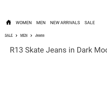
 Hauptinhalt springen
Zur Suche springen
Zur Hauptnavigation springen
WOMEN
MEN
NEW ARRIVALS
SALE
SALE
MEN
Jeans
R13 Skate Jeans in Dark Mo
Bildergalerie überspringen