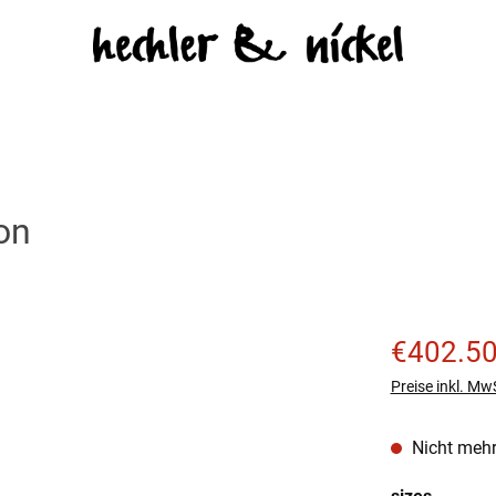
on
Verkaufspreis
€402.5
Preise inkl. Mw
Nicht mehr
auswäh