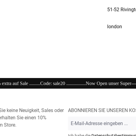
51-52 Rivingt
london
..............Now Open unser Super---Sale...im Store .............................................
ie keine Neuigkeit, Sales oder
ABONNIEREN SIE UNSEREN K
rhalten Sie einen 10%
E-
m Store.
Mail-
Adresse
Ich habe die
Datenschutzbestimmu