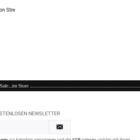
on Stre
.................................................................................................
OSTENLOSEN NEWSLETTER
ngen
zur Kenntnis genommen und die
AGB
gelesen und bin mit ihnen