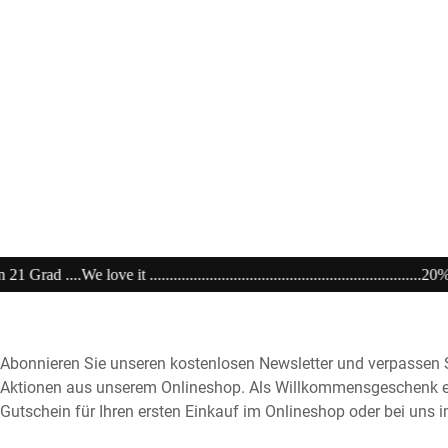
......................................................20% extra auf Sale .........Code: sale20 ..
Abonnieren Sie unseren kostenlosen Newsletter und verpassen S
Aktionen aus unserem Onlineshop. Als Willkommensgeschenk e
Gutschein für Ihren ersten Einkauf im Onlineshop oder bei uns i