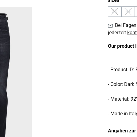
sizes
30
31
(Diese Optio
(Dies
Bei Fagen 
jederzeit
kont
Our product 
- Product ID
- Color: Dark
- Material: 9
- Made in Ital
Angaben zur 