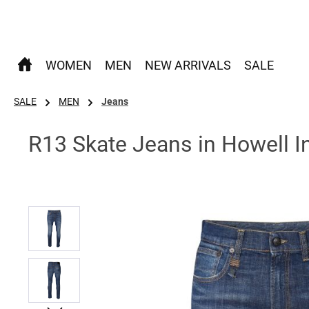
 Hauptinhalt springen
Zur Suche springen
Zur Hauptnavigation springen
WOMEN
MEN
NEW ARRIVALS
SALE
SALE
MEN
Jeans
R13 Skate Jeans in Howell I
Bildergalerie überspringen