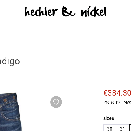
ndigo
Verkaufspreis
€384.3
Preise inkl. Mw
auswäh
sizes
30
31