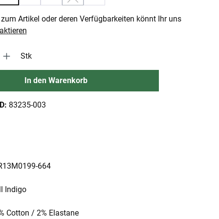
(Diese Option ist zurzeit nicht verfügbar.)
zum Artikel oder deren Verfügbarkeiten könnt Ihr uns
aktieren
 Gib den gewünschten Wert ein oder benutze die Schaltflächen um die An
Stk
In den Warenkorb
ID:
83235-003
: R13M0199-664
l Indigo
8% Cotton / 2% Elastane