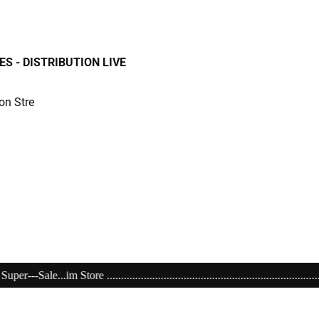
S - DISTRIBUTION LIVE
on Stre
................................................................................................E