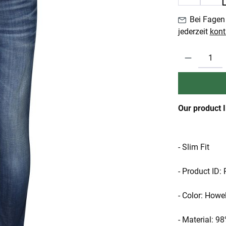
Bei Fagen 
jederzeit
kont
Produkt Anzahl:
Our product 
- Slim Fit
- Product ID
- Color: Howel
- Material: 9