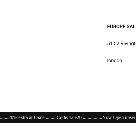
EUROPE SALE
51-52 Rivingt
london
............Now Open unser Super---Sale...im Store ..............................................