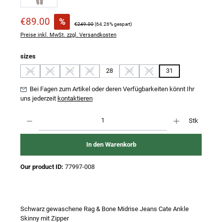
Verkaufspreis:
€89.00
%
Regulärer Preis:
€249.00
(64.26% gespart)
Preise inkl. MwSt. zzgl. Versandkosten
auswählen
sizes
24
25
26
27
28
29
30
31
(Diese Option ist zurzeit nicht verfügbar.)
(Diese Option ist zurzeit nicht verfügbar.)
(Diese Option ist zurzeit nicht verfügbar.)
(Diese Option ist zurzeit nicht verfügbar.)
(Diese Option ist zurzeit nicht verfügb
(Diese Option ist zurzeit nicht
Bei Fagen zum Artikel oder deren Verfügbarkeiten könnt Ihr
uns jederzeit
kontaktieren
Produkt Anzahl: Gib den gewünschten Wert ein oder benutze die Schaltflächen um 
Stk
In den Warenkorb
Our product ID:
77997-008
Schwarz gewaschene Rag & Bone Midrise Jeans Cate Ankle
Skinny mit Zipper