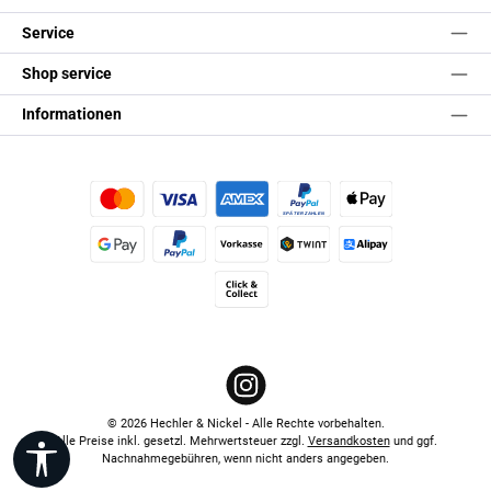
Service
Shop service
Informationen
Kredit- oder Debitkarte
Später Bezahlen
Apple Pay
Google Pay
PayPal
Vorkasse
TWINT
Alipay (Unzer payments)
Click & Collect
Instagram
© 2026 Hechler & Nickel - Alle Rechte vorbehalten.
Alle Preise inkl. gesetzl. Mehrwertsteuer zzgl.
Versandkosten
und ggf.
Werkzeugleiste anzeigen
Nachnahmegebühren, wenn nicht anders angegeben.