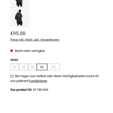
Regulärer Preis:
€95.00
Preise inkl. MwSt. zzgl. Versandkosten
Nicht mehr verfügbar
auswählen
sizes
S
M
L
XL
2XL
(Diese Option ist zurzeit nicht verfügbar.)
(Diese Option ist zurzeit nicht verfügbar.)
(Diese Option ist zurzeit nicht verfügbar.)
(Diese Option ist zurzeit nicht verfügbar.)
(Diese Option ist zurzeit nicht verfügbar.)
Bei Fagen zum Artikel oder deren Verfügbarkeiten könnt Ihr
uns jederzeit
kontaktieren
Our product ID:
81180-004