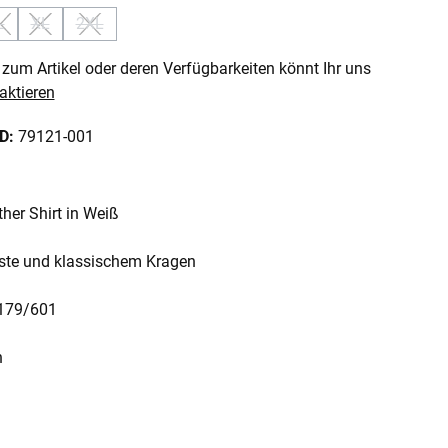
L
XL
2XL
 ist zurzeit nicht verfügbar.)
 Option ist zurzeit nicht verfügbar.)
(Diese Option ist zurzeit nicht verfügbar.)
(Diese Option ist zurzeit nicht verfügbar.)
(Diese Option ist zurzeit nicht verfügbar.)
zum Artikel oder deren Verfügbarkeiten könnt Ihr uns
aktieren
ID:
79121-001
her Shirt in Weiß
iste und klassischem Kragen
0179/601
n