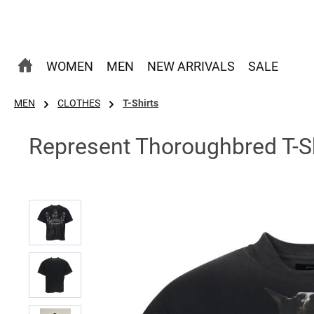
 Hauptinhalt springen
Zur Suche springen
Zur Hauptnavigation springen
WOMEN
MEN
NEW ARRIVALS
SALE
MEN
CLOTHES
T-Shirts
Represent Thoroughbred T-Sh
Bildergalerie überspringen