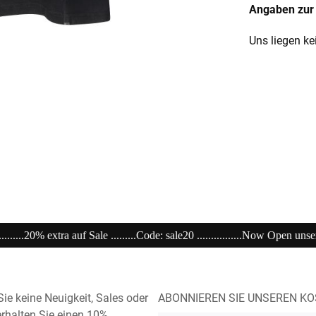
Angaben zur 
Uns liegen ke
ale20 ................Now Open unser Super---Sale...im Store ....................................
ie keine Neuigkeit, Sales oder
ABONNIEREN SIE UNSEREN K
rhalten Sie einen 10%