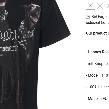
S
M
(Diese Option
(Diese
Bei Fagen 
jederzeit
kont
Our product 
- Hannes Roet
- mit Knopfle
- Modell: 11
- 100% Leine
- Made in EU