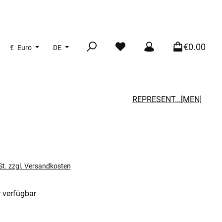
€0.00
€
Euro
DE
REPRESENT...[MEN]
s:
St. zzgl. Versandkosten
 verfügbar
len