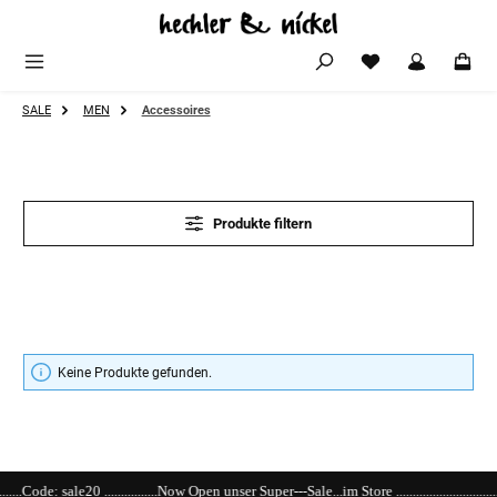
Zum Hauptinhalt springen
SALE
MEN
Accessoires
Produkte filtern
Keine Produkte gefunden.
...............Now Open unser Super---Sale...im Store .......................................................................