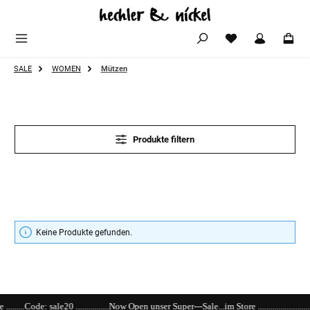
Zum Hauptinhalt springen
SALE
WOMEN
Mützen
Produkte filtern
Keine Produkte gefunden.
20 ................Now Open unser Super---Sale...im Store ...................................................................