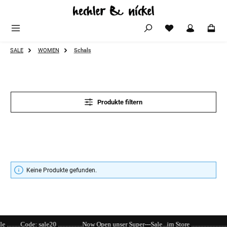
Zum Hauptinhalt springen
SALE
WOMEN
Schals
Produkte filtern
Keine Produkte gefunden.
e20 ................Now Open unser Super---Sale...im Store .................................................................