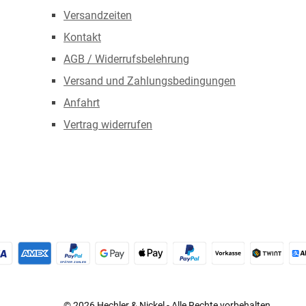
Versandzeiten
Kontakt
AGB / Widerrufsbelehrung
Versand und Zahlungsbedingungen
Anfahrt
Vertrag widerrufen
redit- oder Debitkarte
Später Bezahlen
Google Pay
Apple Pay
PayPal
Vorkasse
TWINT
© 2026 Hechler & Nickel - Alle Rechte vorbehalten.