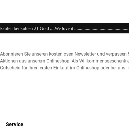
 Grad ....We love it ....................................................................20% extr
Abonnieren Sie unseren kostenlosen Newsletter und verpassen S
Aktionen aus unserem Onlineshop. Als Willkommensgeschenk e
Gutschein für Ihren ersten Einkauf im Onlineshop oder bei uns i
Service