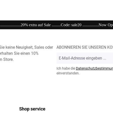
a auf Sale .........Code: sale20 ................Now Open unser Super---Sale...im Store .........
ie keine Neuigkeit, Sales oder
ABONNIEREN SIE UNSEREN K
rhalten Sie einen 10%
E-
m Store.
Mail-
Adresse
Ich habe die
Datenschutzbestimmu
*
einverstanden.
Shop service