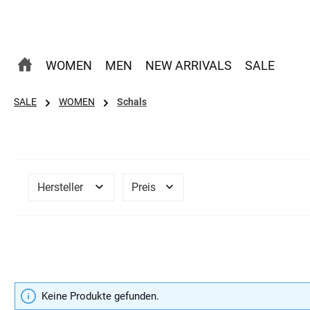
 Hauptinhalt springen
Zur Suche springen
Zur Hauptnavigation springen
WOMEN
MEN
NEW ARRIVALS
SALE
SALE
WOMEN
Schals
Hersteller
Preis
Keine Produkte gefunden.