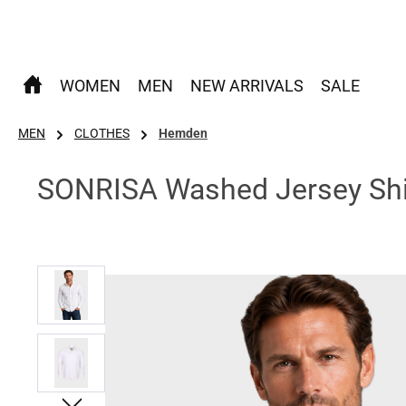
 Hauptinhalt springen
Zur Suche springen
Zur Hauptnavigation springen
WOMEN
MEN
NEW ARRIVALS
SALE
MEN
CLOTHES
Hemden
SONRISA Washed Jersey Shir
Bildergalerie überspringen