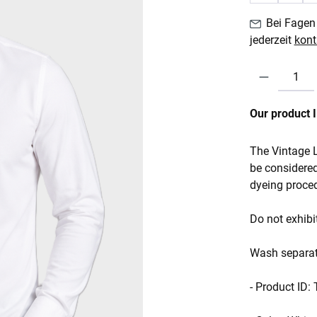
Bei Fagen 
jederzeit
kont
Produkt Anzahl:
Our product 
The Vintage L
be considered
dyeing proce
Do not exhibit
Wash separat
- Product ID: