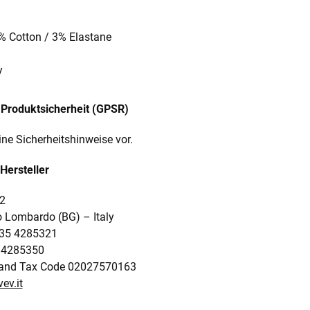
7% Cotton / 3% Elastane
y
Produktsicherheit (GPSR)
ine Sicherheitshinweise vor.
Hersteller
72
 Lombardo (BG) – Italy
035 4285321
 4285350
and Tax Code 02027570163
ev.it