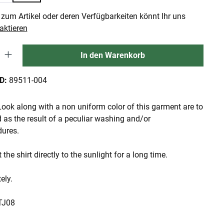
zum Artikel oder deren Verfügbarkeiten könnt Ihr uns
aktieren
 Gib den gewünschten Wert ein oder benutze die Schaltflächen um die An
In den Warenkorb
ID:
89511-004
ook along with a non uniform color of this garment are to
 as the result of a peculiar washing and/or
dures.
 the shirt directly to the sunlight for a long time.
ely.
 TJ08