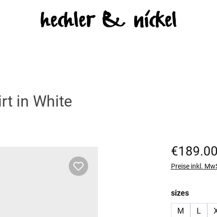
t in White
Regulärer Prei
€189.0
Preise inkl. Mw
auswäh
sizes
M
L