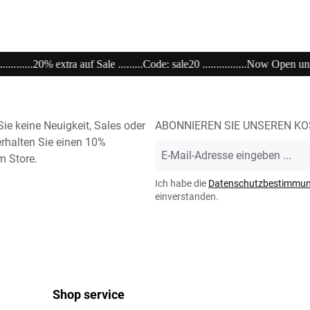
..............Now Open unser Super---Sale...im Store .............................................
ie keine Neuigkeit, Sales oder
ABONNIEREN SIE UNSEREN K
rhalten Sie einen 10%
E-
m Store.
Mail-
Adresse
Ich habe die
Datenschutzbestimmu
*
einverstanden.
Shop service