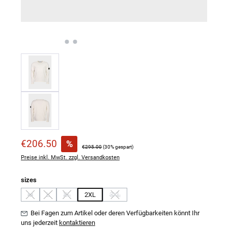
Verkaufspreis:
€206.50
%
Regulärer Preis:
€295.00
(30% gespart)
Preise inkl. MwSt. zzgl. Versandkosten
auswählen
sizes
M
L
XL
2XL
3XL
(Diese Option ist zurzeit nicht verfügbar.)
(Diese Option ist zurzeit nicht verfügbar.)
(Diese Option ist zurzeit nicht verfügbar.)
(Diese Option ist zurzeit nicht verfügbar.)
Bei Fagen zum Artikel oder deren Verfügbarkeiten könnt Ihr
uns jederzeit
kontaktieren