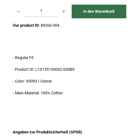
Produkt Anzahl: Gib den gewünschten Wert ein oder benutze die Schaltflächen um 
In den Warenkorb
Our product ID:
89266-004
- Regular Fit
- Product ID: L1S155100062-S00B9
- Color: V0093 / Creme
- Main Material: 100% Cotton
Angaben zur Produktsicherheit (GPSR)