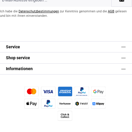
Mail-
Adresse
*
Ich habe die
Datenschutzbestimmungen
zur Kenntnis genommen und die
AGB
gelesen
und bin mit ihnen einverstanden.
Service
Shop service
Informationen
Kredit- oder Debitkarte
Später Bezahlen
Google Pay
Apple Pay
PayPal
Vorkasse
TWINT
Alipay (Unzer payments)
Click & Collect