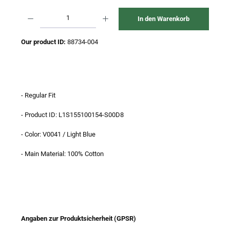
Produkt Anzahl: Gib den gewünschten Wert ein oder benutze die Schaltflächen um 
In den Warenkorb
Our product ID:
88734-004
- Regular Fit
- Product ID: L1S155100154-S00D8
- Color: V0041 / Light Blue
- Main Material: 100% Cotton
Angaben zur Produktsicherheit (GPSR)