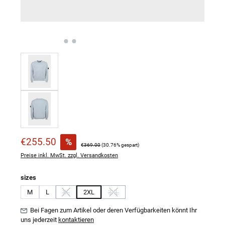
Verkaufspreis:
€255.50
%
Regulärer Preis:
€369.00
(30.76% gespart)
Preise inkl. MwSt. zzgl. Versandkosten
auswählen
sizes
M
L
XL
2XL
3XL
(Diese Option ist zurzeit nicht verfügbar.)
(Diese Option ist zurzeit nicht verfügbar.)
Bei Fagen zum Artikel oder deren Verfügbarkeiten könnt Ihr
uns jederzeit
kontaktieren