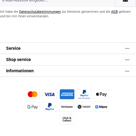
Mail-
Adresse
*
Ich habe die
Datenschutzbestimmungen
zur Kenntnis genommen und die
AGB
gelesen
und bin mit ihnen einverstanden.
Service
Shop service
Informationen
Kredit- oder Debitkarte
Später Bezahlen
Apple Pay
Google Pay
PayPal
Vorkasse
TWINT
Alipay (Unzer payments)
Click & Collect