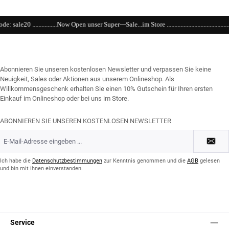
Open unser Super---Sale...im Store .........................................................................................
Abonnieren Sie unseren kostenlosen Newsletter und verpassen Sie keine
Neuigkeit, Sales oder Aktionen aus unserem Onlineshop. Als
Willkommensgeschenk erhalten Sie einen 10% Gutschein für Ihren ersten
Einkauf im Onlineshop oder bei uns im Store.
ABONNIEREN SIE UNSEREN KOSTENLOSEN NEWSLETTER
E-
Mail-
Adresse
*
Ich habe die
Datenschutzbestimmungen
zur Kenntnis genommen und die
AGB
gelesen
und bin mit ihnen einverstanden.
Service