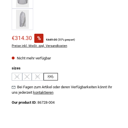
Verkaufspreis:
€314.30
%
Regulärer Preis:
€449.00
(30% gespart)
Preise inkl. MwSt. zzgl. Versandkosten
Nicht mehr verfügbar
auswählen
sizes
M
L
XL
XXL
(Diese Option ist zurzeit nicht verfügbar.)
(Diese Option ist zurzeit nicht verfügbar.)
(Diese Option ist zurzeit nicht verfügbar.)
(Diese Option ist zurzeit nicht verfügbar.)
Bei Fagen zum Artikel oder deren Verfügbarkeiten könnt Ihr
uns jederzeit
kontaktieren
Our product ID:
86728-004