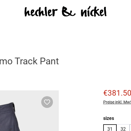
mo Track Pant
Verkaufspreis
€381.5
Preise inkl. Mw
auswäh
sizes
31
32