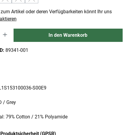
(Diese Option ist zurzeit nicht verfügbar.)
(Diese Option ist zurzeit nicht verfügbar.)
(Diese Option ist zurzeit nicht verfügbar.)
zum Artikel oder deren Verfügbarkeiten könnt Ihr uns
aktieren
 Gib den gewünschten Wert ein oder benutze die Schaltflächen um die An
In den Warenkorb
ID:
89341-001
: L1S153100036-S00E9
D / Grey
ial: 79% Cotton / 21% Polyamide
Produktsicherheit (GPSR)