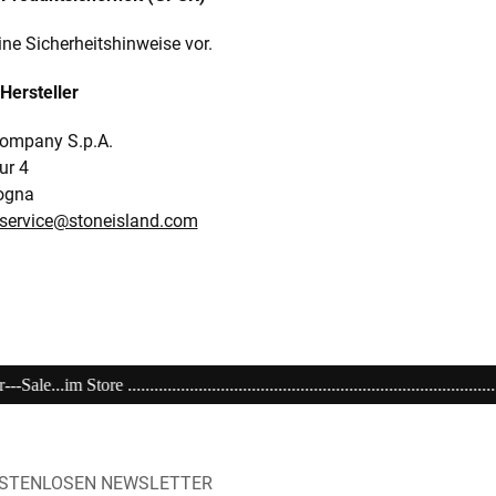
ine Sicherheitshinweise vor.
Hersteller
ompany S.p.A.
ur 4
ogna
t.service@stoneisland.com
..............................................................................................Ein
OSTENLOSEN NEWSLETTER