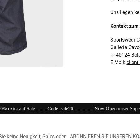
Uns liegen ke
Kontakt zum 
Sportswear C
Galleria Cavo
IT 40124 Bol
E-Mail:
clien
...........Now Open unser Super---Sale...im Store ................................................
ie keine Neuigkeit, Sales oder
ABONNIEREN SIE UNSEREN K