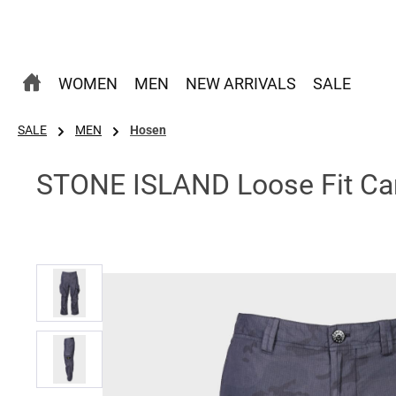
 Hauptinhalt springen
Zur Suche springen
Zur Hauptnavigation springen
WOMEN
MEN
NEW ARRIVALS
SALE
SALE
MEN
Hosen
STONE ISLAND Loose Fit Ca
Bildergalerie überspringen