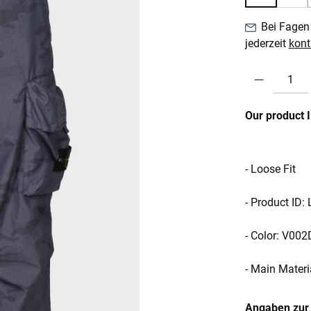
Bei Fagen 
jederzeit
kont
Produkt Anzahl:
Our product 
- Loose Fit
- Product ID
- Color: V002
- Main Mater
Angaben zur 