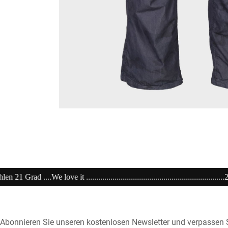
...................................................20% extra auf Sale .........Code: sale20 .....
Abonnieren Sie unseren kostenlosen Newsletter und verpassen S