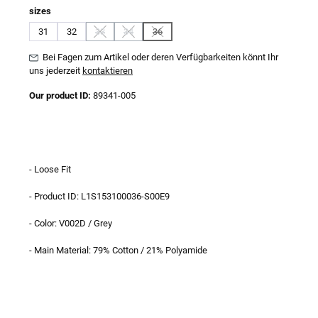
auswählen
sizes
31
32
33
34
36
(Diese Option ist zurzeit nicht verfügbar.)
(Diese Option ist zurzeit nicht verfügbar.)
(Diese Option ist zurzeit nicht verfügbar.)
Bei Fagen zum Artikel oder deren Verfügbarkeiten könnt Ihr
uns jederzeit
kontaktieren
Our product ID:
89341-005
- Loose Fit
- Product ID: L1S153100036-S00E9
- Color: V002D / Grey
- Main Material: 79% Cotton / 21% Polyamide