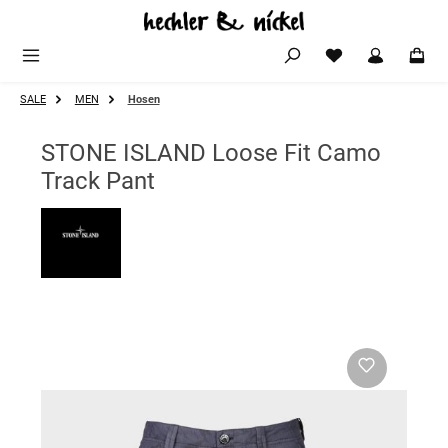
Zum Hauptinhalt springen
SALE
MEN
Hosen
STONE ISLAND Loose Fit Camo
Track Pant
Bildergalerie überspringen