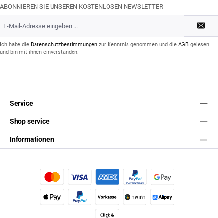
ABONNIEREN SIE UNSEREN KOSTENLOSEN NEWSLETTER
E-
Mail-
Adresse
*
Ich habe die
Datenschutzbestimmungen
zur Kenntnis genommen und die
AGB
gelesen
und bin mit ihnen einverstanden.
Service
Shop service
Informationen
Kredit- oder Debitkarte
Später Bezahlen
Google Pay
Apple Pay
PayPal
Vorkasse
TWINT
Alipay (Unzer payments)