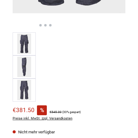
Verkaufspreis:
€381.50
%
Regulärer Preis:
€545.00
(30% gespart)
Preise inkl. MwSt. zzgl. Versandkosten
Nicht mehr verfügbar