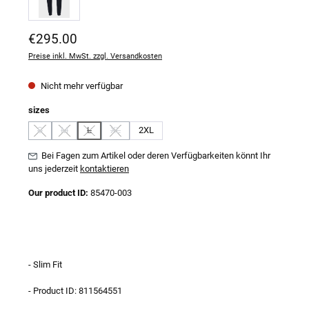
Regulärer Preis:
€295.00
Preise inkl. MwSt. zzgl. Versandkosten
Nicht mehr verfügbar
auswählen
sizes
S
M
L
XL
2XL
(Diese Option ist zurzeit nicht verfügbar.)
(Diese Option ist zurzeit nicht verfügbar.)
(Diese Option ist zurzeit nicht verfügbar.)
(Diese Option ist zurzeit nicht verfügbar.)
Bei Fagen zum Artikel oder deren Verfügbarkeiten könnt Ihr
uns jederzeit
kontaktieren
Our product ID:
85470-003
- Slim Fit
- Product ID: 811564551