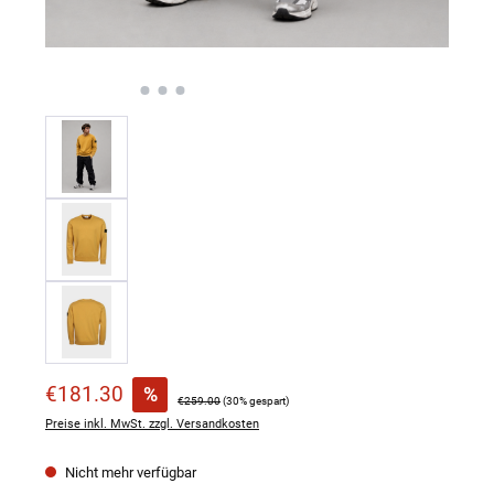
Verkaufspreis:
€181.30
%
Regulärer Preis:
€259.00
(30% gespart)
Preise inkl. MwSt. zzgl. Versandkosten
Nicht mehr verfügbar