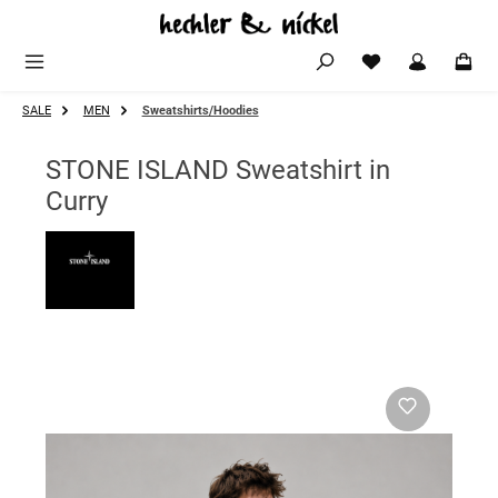
Zum Hauptinhalt springen
SALE
MEN
Sweatshirts/Hoodies
STONE ISLAND Sweatshirt in
Curry
Bildergalerie überspringen