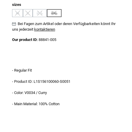
auswählen
sizes
M
L
2XL
3XL
(Diese Option ist zurzeit nicht verfügbar.)
(Diese Option ist zurzeit nicht verfügbar.)
(Diese Option ist zurzeit nicht verfügbar.)
(Diese Option ist zurzeit nicht verfügbar.)
Bei Fagen zum Artikel oder deren Verfügbarkeiten könnt Ihr
uns jederzeit
kontaktieren
Our product ID:
88841-005
- Regular Fit
- Product ID: L1S156100060-S0051
- Color: V0034 / Curry
- Main Material: 100% Cotton