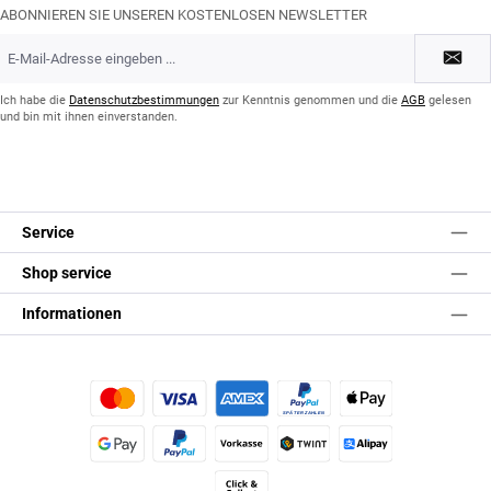
ABONNIEREN SIE UNSEREN KOSTENLOSEN NEWSLETTER
E-
Mail-
Adresse
*
Ich habe die
Datenschutzbestimmungen
zur Kenntnis genommen und die
AGB
gelesen
und bin mit ihnen einverstanden.
Service
Shop service
Informationen
Kredit- oder Debitkarte
Später Bezahlen
Apple Pay
Google Pay
PayPal
Vorkasse
TWINT
Alipay (Unzer payments)