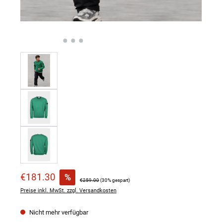
Verkaufspreis:
€181.30
%
Regulärer Preis:
€259.00
(30% gespart)
Preise inkl. MwSt. zzgl. Versandkosten
Nicht mehr verfügbar