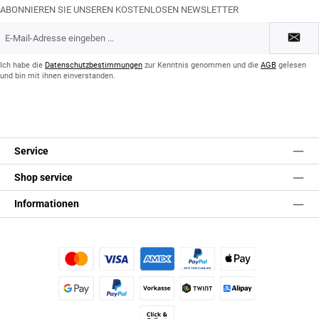
ABONNIEREN SIE UNSEREN KOSTENLOSEN NEWSLETTER
E-
Mail-
Adresse
*
Ich habe die
Datenschutzbestimmungen
zur Kenntnis genommen und die
AGB
gelesen
und bin mit ihnen einverstanden.
Service
Shop service
Informationen
Kredit- oder Debitkarte
Später Bezahlen
Apple Pay
Google Pay
PayPal
Vorkasse
TWINT
Alipay (Unzer payments)