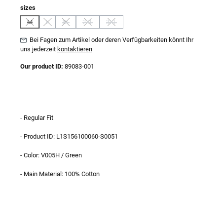
auswählen
sizes
M
L
XL
2XL
3XL
(Diese Option ist zurzeit nicht verfügbar.)
(Diese Option ist zurzeit nicht verfügbar.)
(Diese Option ist zurzeit nicht verfügbar.)
(Diese Option ist zurzeit nicht verfügbar.)
(Diese Option ist zurzeit nicht verfügbar.)
Bei Fagen zum Artikel oder deren Verfügbarkeiten könnt Ihr
uns jederzeit
kontaktieren
Our product ID:
89083-001
- Regular Fit
- Product ID: L1S156100060-S0051
- Color: V005H / Green
- Main Material: 100% Cotton