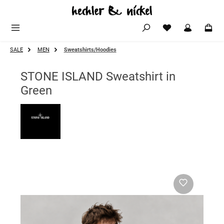
Zum Hauptinhalt springen
SALE
MEN
Sweatshirts/Hoodies
STONE ISLAND Sweatshirt in
Green
Bildergalerie überspringen