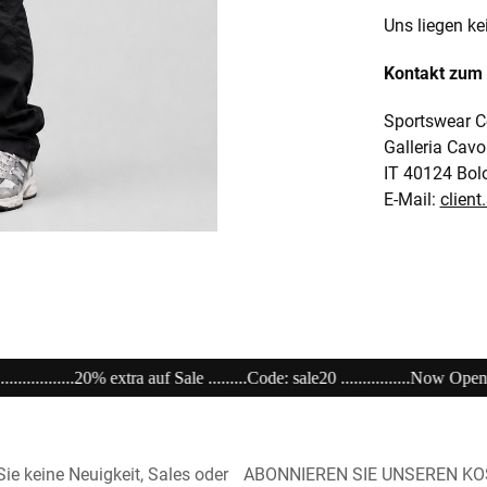
Uns liegen ke
Kontakt zum 
Sportswear C
Galleria Cavo
IT 40124 Bol
E-Mail:
clien
...........Now Open unser Super---Sale...im Store ................................................
ie keine Neuigkeit, Sales oder
ABONNIEREN SIE UNSEREN K