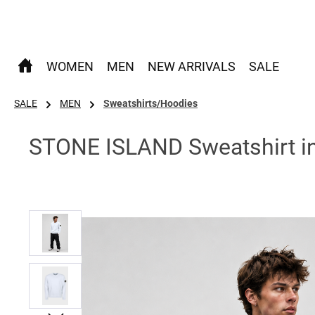
 Hauptinhalt springen
Zur Suche springen
Zur Hauptnavigation springen
WOMEN
MEN
NEW ARRIVALS
SALE
SALE
MEN
Sweatshirts/Hoodies
STONE ISLAND Sweatshirt in
Bildergalerie überspringen