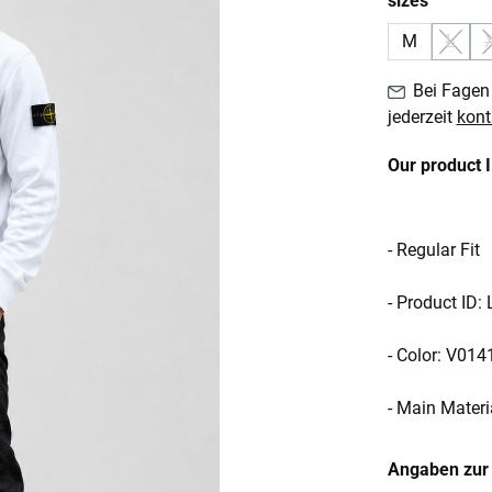
sizes
M
L
(Diese
Bei Fagen 
jederzeit
kont
Our product 
- Regular Fit
- Product ID
- Color: V014
- Main Materi
Angaben zur 