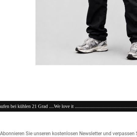
...................................................20% extra auf Sale .........Code: sale20 .....
Abonnieren Sie unseren kostenlosen Newsletter und verpassen S