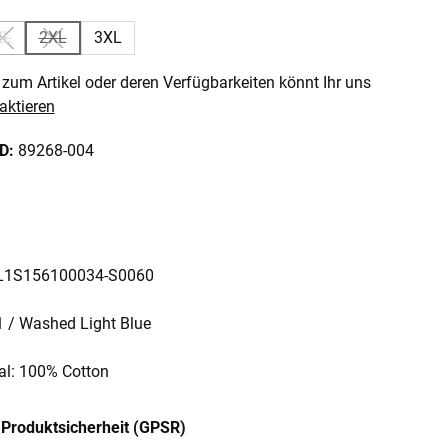
XL
2XL
3XL
 Option ist zurzeit nicht verfügbar.)
(Diese Option ist zurzeit nicht verfügbar.)
(Diese Option ist zurzeit nicht verfügbar.)
zum Artikel oder deren Verfügbarkeiten könnt Ihr uns
aktieren
ID:
89268-004
: L1S156100034-S0060
1 / Washed Light Blue
al: 100% Cotton
Produktsicherheit (GPSR)