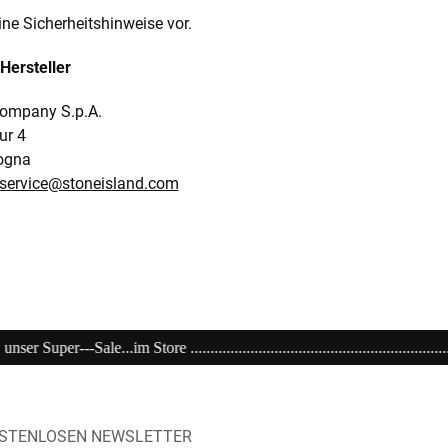
ine Sicherheitshinweise vor.
Hersteller
ompany S.p.A.
ur 4
ogna
t.service@stoneisland.com
..............................................................................................Ein
OSTENLOSEN NEWSLETTER