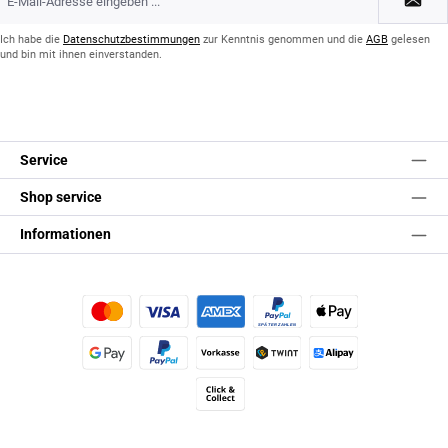
Mail-
Adresse
*
Ich habe die
Datenschutzbestimmungen
zur Kenntnis genommen und die
AGB
gelesen
und bin mit ihnen einverstanden.
Service
Shop service
Informationen
Kredit- oder Debitkarte
Später Bezahlen
Apple Pay
Google Pay
PayPal
Vorkasse
TWINT
Alipay (Unzer payments)
Click & Collect