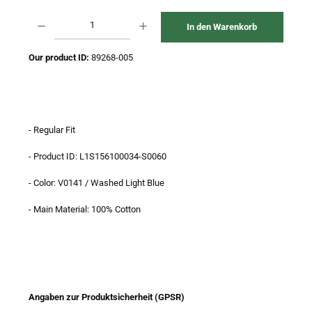
Produkt Anzahl: Gib den gewünschten Wert ein oder benutze die Schaltflächen um 
In den Warenkorb
Our product ID:
89268-005
- Regular Fit
- Product ID: L1S156100034-S0060
- Color: V0141 / Washed Light Blue
- Main Material: 100% Cotton
Angaben zur Produktsicherheit (GPSR)