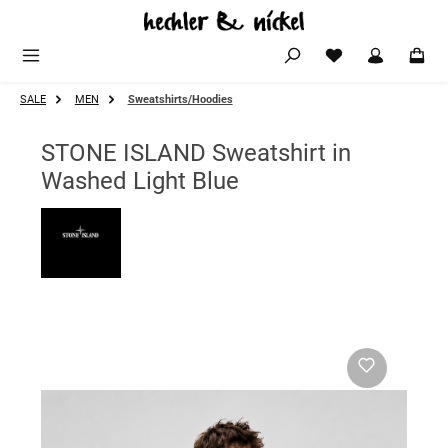
Zum Hauptinhalt springen
SALE
MEN
Sweatshirts/Hoodies
STONE ISLAND Sweatshirt in
Washed Light Blue
Bildergalerie überspringen