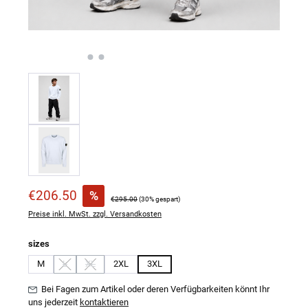
Verkaufspreis:
€206.50
%
Regulärer Preis:
€295.00
(30% gespart)
Preise inkl. MwSt. zzgl. Versandkosten
auswählen
sizes
M
L
XL
2XL
3XL
(Diese Option ist zurzeit nicht verfügbar.)
(Diese Option ist zurzeit nicht verfügbar.)
Bei Fagen zum Artikel oder deren Verfügbarkeiten könnt Ihr
uns jederzeit
kontaktieren