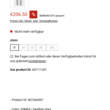
Verkaufspreis:
€206.50
%
Regulärer Preis:
€295.00
(30% gespart)
Preise inkl. MwSt. zzgl. Versandkosten
Nicht mehr verfügbar
auswählen
sizes
S
M
L
XL
2XL
(Diese Option ist zurzeit nicht verfügbar.)
(Diese Option ist zurzeit nicht verfügbar.)
(Diese Option ist zurzeit nicht verfügbar.)
(Diese Option ist zurzeit nicht verfügbar.)
(Diese Option ist zurzeit nicht verfügbar.)
Bei Fagen zum Artikel oder deren Verfügbarkeiten könnt Ihr
uns jederzeit
kontaktieren
Our product ID:
84717-001
- Product ID: 801564551
- Color: V0M64 / Heather Grey