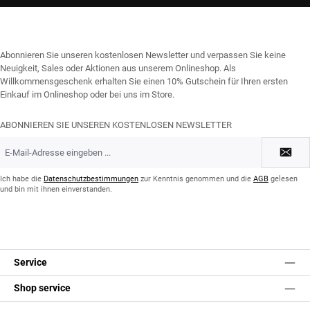
Abonnieren Sie unseren kostenlosen Newsletter und verpassen Sie keine
Neuigkeit, Sales oder Aktionen aus unserem Onlineshop. Als
Willkommensgeschenk erhalten Sie einen 10% Gutschein für Ihren ersten
Einkauf im Onlineshop oder bei uns im Store.
ABONNIEREN SIE UNSEREN KOSTENLOSEN NEWSLETTER
E-
Mail-
Adresse
*
Ich habe die
Datenschutzbestimmungen
zur Kenntnis genommen und die
AGB
gelesen
und bin mit ihnen einverstanden.
Service
Shop service