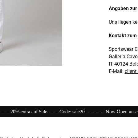
Angaben zur 
Uns liegen ke
Kontakt zum 
Sportswear C
Galleria Cavo
IT 40124 Bol
E-Mail:
clien
le20 ................Now Open unser Super---Sale...im Store .....................................