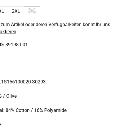
XL
2XL
3XL
n ist zurzeit nicht verfügbar.)
(Diese Option ist zurzeit nicht verfügbar.)
zum Artikel oder deren Verfügbarkeiten könnt Ihr uns
aktieren
ID:
89198-001
: L1S156100020-S0293
G / Olive
ial: 84% Cotton / 16% Polyamide
y