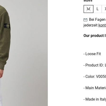
sizes
M
L
(Diese Optio
Bei Fagen 
jederzeit
kont
Our product 
- Loose Fit
- Product ID
- Color: V005
- Main Mater
- Made in Ital