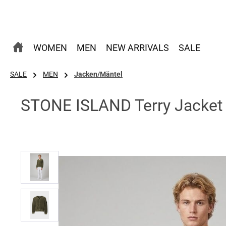
 Hauptinhalt springen
Zur Suche springen
Zur Hauptnavigation springen
WOMEN
MEN
NEW ARRIVALS
SALE
SALE
MEN
Jacken/Mäntel
STONE ISLAND Terry Jacket 
Bildergalerie überspringen