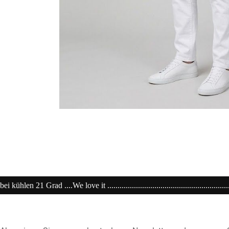
.............................................................20% extra auf Sale .........Code: sa