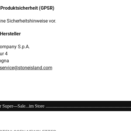
Produktsicherheit (GPSR)
ine Sicherheitshinweise vor.
Hersteller
ompany S.p.A.
ur 4
ogna
t.service@stoneisland.com
..................................................................................................