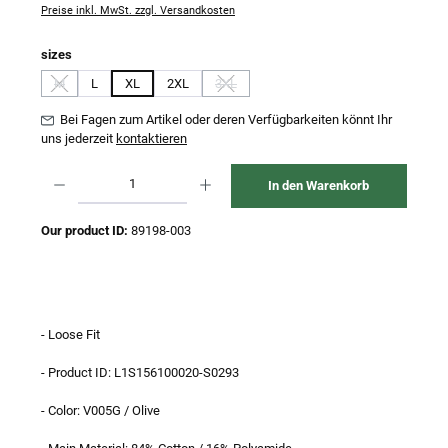
Preise inkl. MwSt. zzgl. Versandkosten
auswählen
sizes
M
L
XL
2XL
3XL
(Diese Option ist zurzeit nicht verfügbar.)
(Diese Option ist zurzeit nicht verfügbar.)
Bei Fagen zum Artikel oder deren Verfügbarkeiten könnt Ihr
uns jederzeit
kontaktieren
Produkt Anzahl: Gib den gewünschten Wert ein oder benutze die Schaltflächen um 
In den Warenkorb
Our product ID:
89198-003
- Loose Fit
- Product ID: L1S156100020-S0293
- Color: V005G / Olive