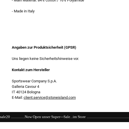
- Main Material: 84% Cotton / 16% Polyamide
- Made in Italy
Angaben zur Produktsicherheit (GPSR)
Uns liegen keine Sicherheitshinweise vor.
Kontakt zum Hersteller
Sportswear Company S.p.A.
Galleria Cavour 4
IT 40124 Bologna
E-Mail:
client.service@stoneisland.com
er Super---Sale...im Store ..................................................................................................