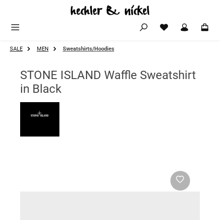
Zum Hauptinhalt springen
SALE
MEN
Sweatshirts/Hoodies
STONE ISLAND Waffle Sweatshirt
in Black
Bildergalerie überspringen