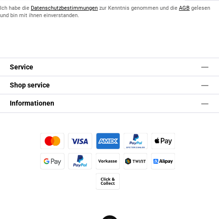
*
Ich habe die
Datenschutzbestimmungen
zur Kenntnis genommen und die
AGB
gelesen
und bin mit ihnen einverstanden.
Service
Shop service
Informationen
Kredit- oder Debitkarte
Später Bezahlen
Apple Pay
Google Pay
PayPal
Vorkasse
TWINT
Alipay (Unzer payments)
Click & Collect