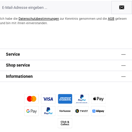
E-
Mail-
Adresse
*
Ich habe die
Datenschutzbestimmungen
zur Kenntnis genommen und die
AGB
gelesen
und bin mit ihnen einverstanden.
Service
Shop service
Informationen
Kredit- oder Debitkarte
Später Bezahlen
Apple Pay
Google Pay
PayPal
Vorkasse
TWINT
Alipay (Unzer payments)
Click & Collect