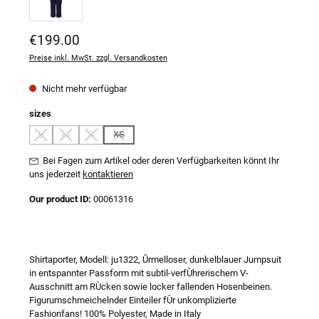
Regulärer Preis:
€199.00
Preise inkl. MwSt. zzgl. Versandkosten
Nicht mehr verfügbar
auswählen
sizes
L
M
S
XS
(Diese Option ist zurzeit nicht verfügbar.)
(Diese Option ist zurzeit nicht verfügbar.)
(Diese Option ist zurzeit nicht verfügbar.)
(Diese Option ist zurzeit nicht verfügbar.)
Bei Fagen zum Artikel oder deren Verfügbarkeiten könnt Ihr
uns jederzeit
kontaktieren
Our product ID:
00061316
Shirtaporter, Modell: ju1322, Ûrmelloser, dunkelblauer Jumpsuit
in entspannter Passform mit subtil-verfÙhrerischem V-
Ausschnitt am RÙcken sowie locker fallenden Hosenbeinen.
Figurumschmeichelnder Einteiler fÙr unkomplizierte
Fashionfans! 100% Polyester, Made in Italy