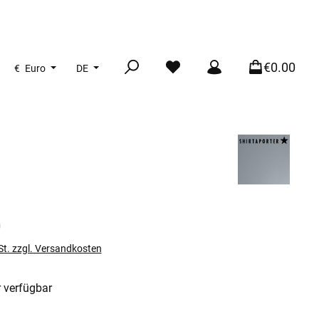
€0.00
€
Euro
DE
s:
0
St. zzgl. Versandkosten
 verfügbar
len