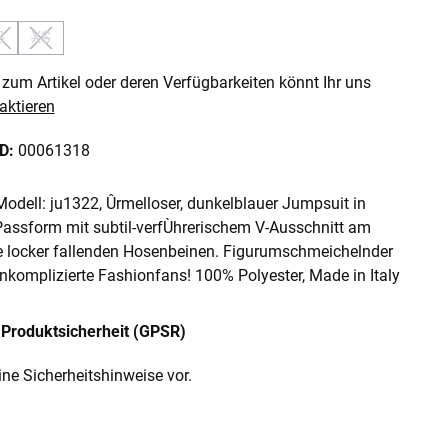
S
XS
 ist zurzeit nicht verfügbar.)
 Option ist zurzeit nicht verfügbar.)
(Diese Option ist zurzeit nicht verfügbar.)
(Diese Option ist zurzeit nicht verfügbar.)
zum Artikel oder deren Verfügbarkeiten könnt Ihr uns
aktieren
ID:
00061318
 Modell: ju1322, Ûrmelloser, dunkelblauer Jumpsuit in
Passform mit subtil-verfÙhrerischem V-Ausschnitt am
 locker fallenden Hosenbeinen. Figurumschmeichelnder
 unkomplizierte Fashionfans! 100% Polyester, Made in Italy
Produktsicherheit (GPSR)
ine Sicherheitshinweise vor.