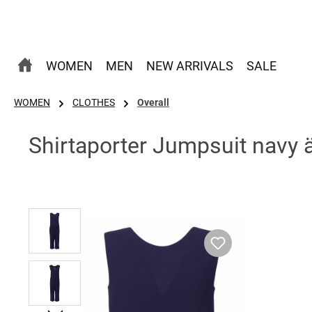
 Hauptinhalt springen
Zur Suche springen
Zur Hauptnavigation springen
WOMEN
MEN
NEW ARRIVALS
SALE
WOMEN
CLOTHES
Overall
Shirtaporter Jumpsuit navy 
Bildergalerie überspringen