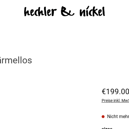
ärmellos
Regulärer Prei
€199.0
Preise inkl. Mw
Nicht mehr
auswäh