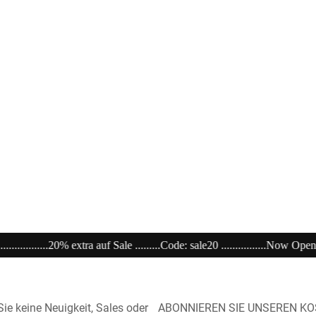
..Code: sale20 ................Now Open unser Super---Sale...im Store ...........................
ie keine Neuigkeit, Sales oder
ABONNIEREN SIE UNSEREN K