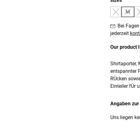
sizes
L
M
(Diese Option
(Diese
Bei Fagen 
jederzeit
kont
Our product 
Shirtaporter,
entspannter 
RÙcken sowie
Einteiler fÙr
Angaben zur 
Uns liegen ke