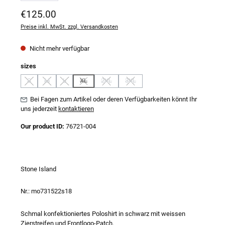
Regulärer Preis:
€125.00
Preise inkl. MwSt. zzgl. Versandkosten
Nicht mehr verfügbar
auswählen
sizes
S
M
L
XL
2XL
3XL
(Diese Option ist zurzeit nicht verfügbar.)
(Diese Option ist zurzeit nicht verfügbar.)
(Diese Option ist zurzeit nicht verfügbar.)
(Diese Option ist zurzeit nicht verfügbar.)
(Diese Option ist zurzeit nicht verfügbar.)
(Diese Option ist zurzeit nicht verfügb
Bei Fagen zum Artikel oder deren Verfügbarkeiten könnt Ihr
uns jederzeit
kontaktieren
Our product ID:
76721-004
Stone Island
Nr.: mo731522s18
Schmal konfektioniertes Poloshirt in schwarz mit weissen
Zierstreifen und Frontlogo-Patch.