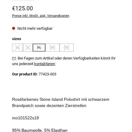
Regulärer Preis:
€125.00
Preise inkl. MwSt. zzgl. Versandkosten
Nicht mehr verfügbar
auswählen
sizes
M
L
XL
2XL
3XL
(Diese Option ist zurzeit nicht verfügbar.)
(Diese Option ist zurzeit nicht verfügbar.)
(Diese Option ist zurzeit nicht verfügbar.)
(Diese Option ist zurzeit nicht verfügbar.)
(Diese Option ist zurzeit nicht verfügbar.)
Bei Fagen zum Artikel oder deren Verfügbarkeiten könnt Ihr
uns jederzeit
kontaktieren
Our product ID:
77423-003
Roséfarbenes Stone Island Poloshirt mit schwarzem
Brandpatch sowie dezenten Zierstreifen
mo101522s18
95% Baumwolle, 5% Elasthan