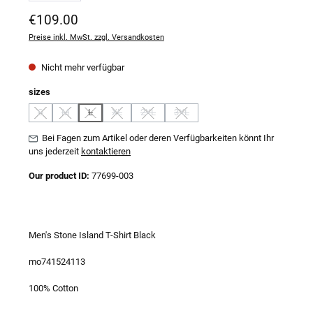
Regulärer Preis:
€109.00
Preise inkl. MwSt. zzgl. Versandkosten
Nicht mehr verfügbar
auswählen
sizes
S
M
L
XL
2XL
3XL
(Diese Option ist zurzeit nicht verfügbar.)
(Diese Option ist zurzeit nicht verfügbar.)
(Diese Option ist zurzeit nicht verfügbar.)
(Diese Option ist zurzeit nicht verfügbar.)
(Diese Option ist zurzeit nicht verfügbar.)
(Diese Option ist zurzeit nicht verfügb
Bei Fagen zum Artikel oder deren Verfügbarkeiten könnt Ihr
uns jederzeit
kontaktieren
Our product ID:
77699-003
Men's Stone Island T-Shirt Black
mo741524113
100% Cotton